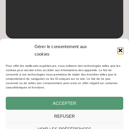
Gérer le consentement aux
Donnez votre avis :
cookies
Pour offrir les meilleures expériences, nous utilisons des technologies telles que les
cookies pour stocker et/ou accéder aux informations des appareils. Le fait de
consentir à ces technologies nous permettra de traiter des données telles que le
comportement de navigation ou les ID uniques sur ce site. Le fait de ne pas
consentir ou de retirer son consentement peut avoir un effet négatif sur certaines
caractéristiques et fonctions.
Accueil
À propos
ACCEPTER
Demande de devis
REFUSER
Zones desservies